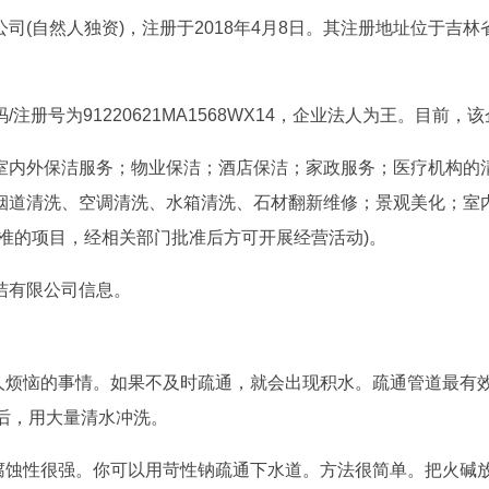
(自然人独资)，注册于2018年4月8日。其注册地址位于吉林
册号为91220621MA1568WX14，企业法人为王。目前，
室内外保洁服务；物业保洁；酒店保洁；家政服务；医疗机构的
烟道清洗、空调清洗、水箱清洗、石材翻新维修；景观美化；室
准的项目，经相关部门批准后方可开展经营活动)。
洁有限公司信息。
令人烦恼的事情。如果不及时疏通，就会出现积水。疏通管道最有
后，用大量清水冲洗。
，腐蚀性很强。你可以用苛性钠疏通下水道。方法很简单。把火碱